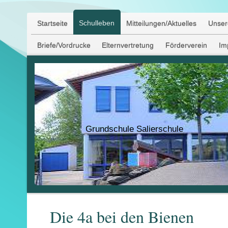
Schulleben
Startseite
Mitteilungen/Aktuelles
Unser
Briefe/Vordrucke
Elternvertretung
Förderverein
Im
Grundschule Salierschule
Die 4a bei den Bienen